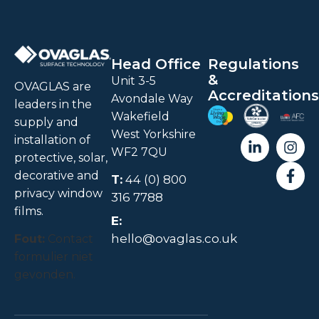
Head Office
Regulations
&
Unit 3-5
OVAGLAS are
Accreditations
Avondale Way
leaders in the
Wakefield
supply and
West Yorkshire
installation of
WF2 7QU
protective, solar,
decorative and
T:
44 (0) 800
privacy window
316 7788
films.
E:
hello@ovaglas.co.uk
Fout:
Contact
formulier niet
gevonden.